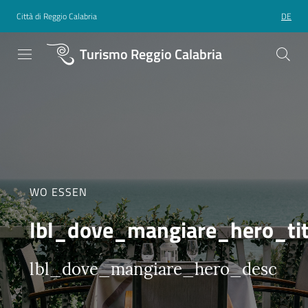
Città di Reggio Calabria
DE
Turismo Reggio Calabria
WO ESSEN
lbl_dove_mangiare_hero_tit
lbl_dove_mangiare_hero_desc