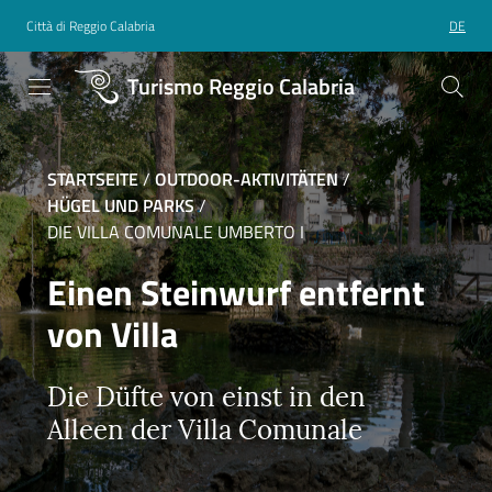
Città di Reggio Calabria
DE
Turismo Reggio Calabria
STARTSEITE
/
OUTDOOR-AKTIVITÄTEN
/
HÜGEL UND PARKS
/
DIE VILLA COMUNALE UMBERTO I
Einen Steinwurf entfernt
von Villa
Die Düfte von einst in den
Alleen der Villa Comunale