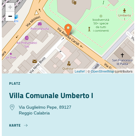
+
−
Leaflet
| ©
OpenStreetMap
contributors
PLATZ
Villa Comunale Umberto I
Via Guglielmo Pepe, 89127
Reggio Calabria
KARTE