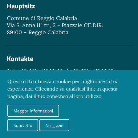
Hauptsitz
Comune di Reggio Calabria
Via S. Anna II° tr., 2 - Piazzale CE.DIR.
89100 – Reggio Calabria
Kontakte
Tel. +39 0965 3622514 / +39 0965 3622735
Email.
turismo@reggiocal.it
Questo sito utilizza i cookie per migliorare la tua
esperienza. Cliccando su qualsiasi link in questa
pagina, dai il tuo consenso al loro utilizzo.
Sezione Link Utili
Maggiori informazioni
Datenschutz
Credits
Si, accetto
No, grazie