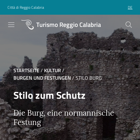
Città di Reggio Calabria
DE
Turismo Reggio Calabria
STARTSEITE
/
KULTUR
/
BURGEN UND FESTUNGEN
/
STILO BURG
Stilo zum Schutz
Die Burg, eine normannische
Festung