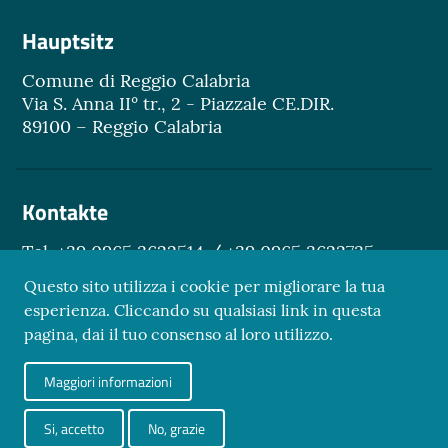
Hauptsitz
Comune di Reggio Calabria
Via S. Anna II° tr., 2 - Piazzale CE.DIR.
89100 – Reggio Calabria
Kontakte
Tel. +39 0965 3622514 / +39 0965 3622735
Email.
turismo@reggiocal.it
Questo sito utilizza i cookie per migliorare la tua
esperienza. Cliccando su qualsiasi link in questa
pagina, dai il tuo consenso al loro utilizzo.
Sezione Link Utili
Maggiori informazioni
Datenschutz
Credits
Si, accetto
No, grazie