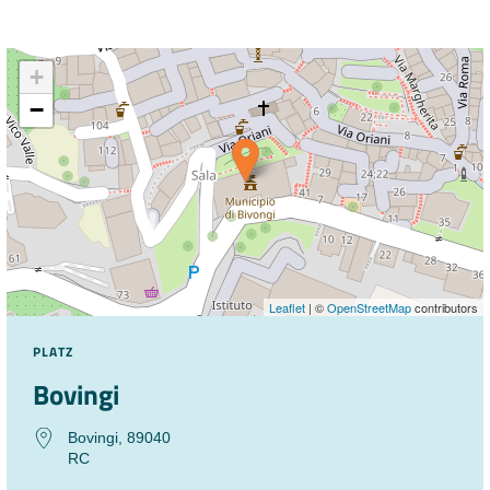
+
−
Leaflet
| ©
OpenStreetMap
contributors
PLATZ
Bovingi
Bovingi, 89040
RC