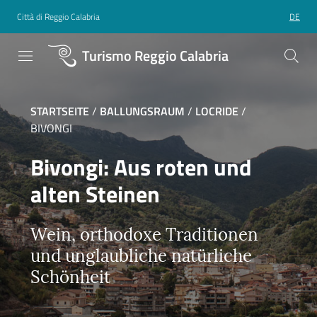
Città di Reggio Calabria
DE
Turismo Reggio Calabria
STARTSEITE
/
BALLUNGSRAUM
/
LOCRIDE
/
BIVONGI
Bivongi: Aus roten und
alten Steinen
Wein, orthodoxe Traditionen
und unglaubliche natürliche
Schönheit