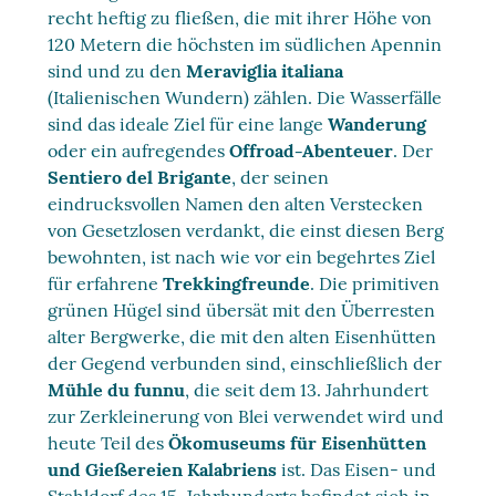
recht heftig zu fließen, die mit ihrer Höhe von
120 Metern die höchsten im südlichen Apennin
sind und zu den
Meraviglia italiana
(Italienischen Wundern) zählen. Die Wasserfälle
sind das ideale Ziel für eine lange
Wanderung
oder ein aufregendes
Offroad-Abenteuer
. Der
Sentiero del Brigante
, der seinen
eindrucksvollen Namen den alten Verstecken
von Gesetzlosen verdankt, die einst diesen Berg
bewohnten, ist nach wie vor ein begehrtes Ziel
für erfahrene
Trekkingfreunde
. Die primitiven
grünen Hügel sind übersät mit den Überresten
alter Bergwerke, die mit den alten Eisenhütten
der Gegend verbunden sind, einschließlich der
Mühle du funnu
, die seit dem 13. Jahrhundert
zur Zerkleinerung von Blei verwendet wird und
heute Teil des
Ökomuseums für Eisenhütten
und Gießereien Kalabriens
ist. Das Eisen- und
Stahldorf des 15. Jahrhunderts befindet sich in