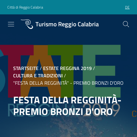
Città di Reggio Calabria
DE
Turismo Reggio Calabria
STARTSEITE
/
ESTATE REGGINA 2019
/
CULTURA E TRADIZIONI
/
"FESTA DELLA REGGINITÀ" - PREMIO BRONZI D'ORO
FESTA DELLA REGGINITÀ-
PREMIO BRONZI D'ORO