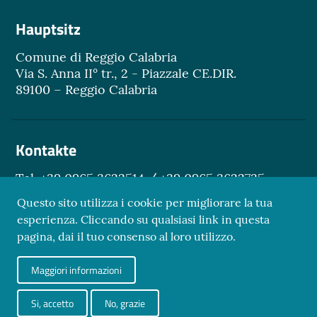
Hauptsitz
Comune di Reggio Calabria
Via S. Anna II° tr., 2 - Piazzale CE.DIR.
89100 – Reggio Calabria
Kontakte
Tel. +39 0965 3622514 / +39 0965 3622735
Email.
turismo@reggiocal.it
Questo sito utilizza i cookie per migliorare la tua
esperienza. Cliccando su qualsiasi link in questa
pagina, dai il tuo consenso al loro utilizzo.
Sezione Link Utili
Maggiori informazioni
Datenschutz
Credits
Si, accetto
No, grazie