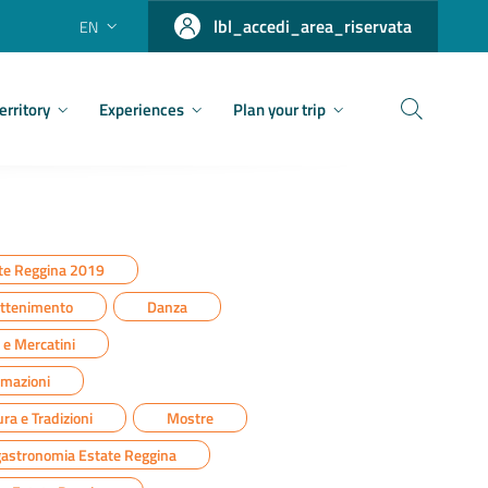
lbl_accedi_area_riservata
EN
erritory
Experiences
Plan your trip
te Reggina 2019
attenimento
Danza
e e Mercatini
rmazioni
ra e Tradizioni
Mostre
astronomia Estate Reggina