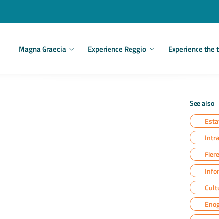
Main
Magna Graecia
Experience Reggio
Experience the t
navigation
See also
Esta
Intr
Fier
Info
Cultu
Enog