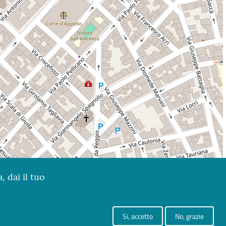
, dai il tuo
Si, accetto
No, grazie