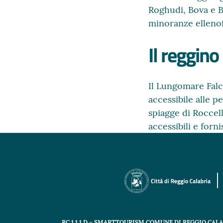
Roghudi, Bova e B
minoranze elleno
Il reggino
Il Lungomare Falco
accessibile alle p
spiagge di Roccell
accessibili e forni
RC 1.1.1.D – SMARTTOURISM COMUNE DI REGGIO CAL