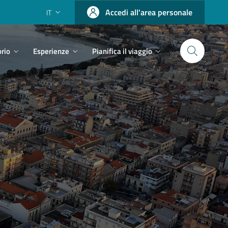
Accedi all'area personale
IT
orio
Esperienze
Pianifica il viaggio