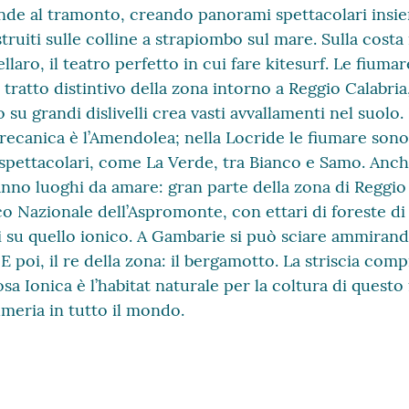
nde al tramonto, creando panorami spettacolari insie
ruiti sulle colline a strapiombo sul mare. Sulla costa
laro, il teatro perfetto in cui fare kitesurf. Le fiuma
tratto distintivo della zona intorno a Reggio Calabria
o su grandi dislivelli crea vasti avvallamenti nel suolo.
grecanica è l’Amendolea; nella Locride le fiumare son
 spettacolari, come La Verde, tra Bianco e Samo. Anche
no luoghi da amare: gran parte della zona di Reggio 
co Nazionale dell’Aspromonte, con ettari di foreste di 
ti su quello ionico. A Gambarie si può sciare ammirand
E poi, il re della zona: il bergamotto. La striscia comp
sa Ionica è l’habitat naturale per la coltura di questo
umeria in tutto il mondo.