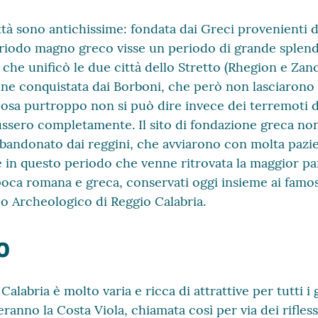
ittà sono antichissime: fondata dai Greci provenienti d
periodo magno greco visse un periodo di grande splend
 che unificò le due città dello Stretto (Rhegion e Zanc
ne conquistata dai Borboni, che però non lasciarono 
 cosa purtroppo non si può dire invece dei terremoti d
russero completamente. Il sito di fondazione greca n
andonato dai reggini, che avviarono con molta pazi
è in questo periodo che venne ritrovata la maggior pa
poca romana e greca, conservati oggi insieme ai famos
o Archeologico di Reggio Calabria.
o
Calabria è molto varia e ricca di attrattive per tutti i 
ranno la Costa Viola, chiamata così per via dei rifles