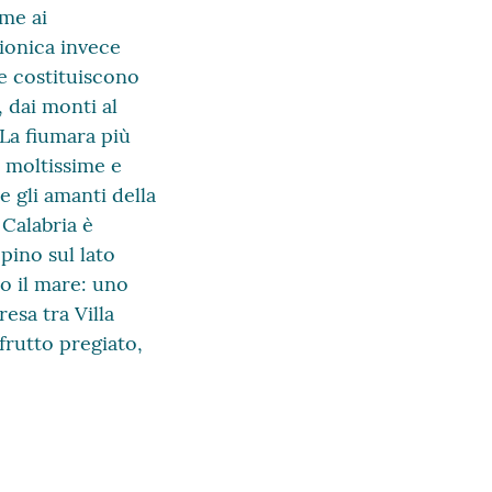
me ai
 ionica invece
re costituiscono
, dai monti al
 La fiumara più
o moltissime e
 gli amanti della
Calabria è
pino sul lato
o il mare: uno
resa tra Villa
 frutto pregiato,