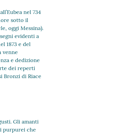
all’Eubea nel 734
ore sotto il
le, oggi Messina).
segni evidenti a
el 1873 e del
on venne
enza e dedizione
rte dei reperti
i Bronzi di Riace
gusti. Gli amanti
si purpurei che