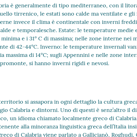
abria è generalmente di tipo mediterraneo, con il litor
uello tirrenico, le estati sono calde ma ventilate e gli 
erne invece il clima è continentale con inverni freddi
 calde e temporalesche. Estate: le temperature medie 
 minima e i 31° C di massima; nelle zone interne nei me
te di 42-44°C. Inverno: le temperature invernali van
a massima di 14°C; sugli Appennini e nelle zone inter
’Aspromonte, si hanno inverni rigidi e nevosi.
erritorio si assapora in ogni dettaglio la cultura grec
ggio Calabria e dintorni. Uno di questi è senz’altro il d
ico, un idioma chiamato localmente greco di Calabria
enente alla minoranza linguistica greca dell’Italia ins
 greco di Calabria viene parlato a Gallicianò, Roghudi,