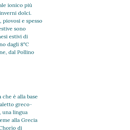
ale ionico più
inverni dolci.
, piovosi e spesso
estive sono
si estivi di
no dagli 8°C
ne, dal Pollino
a che è alla base
ialetto greco-
, una lingua
ieme alla Grecia
 Chorìo di