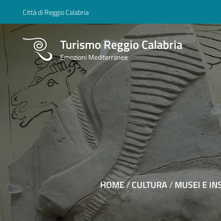
Città di Reggio Calabria
Turismo Reggio Calabria
Emozioni Mediterranee
HOME
/
CULTURA
/
MUSEI E IN