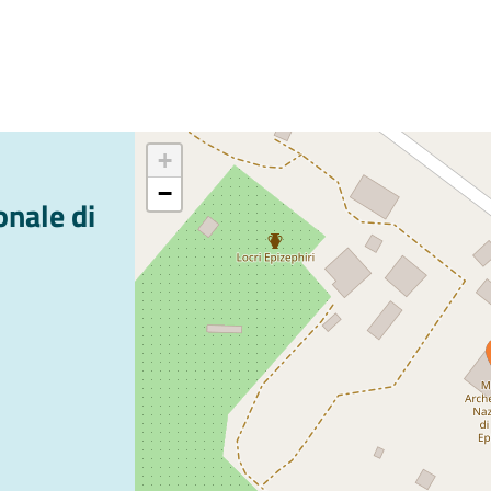
+
−
nale di