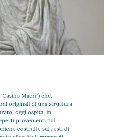
l "Casino Macrì") che,
ni originali di una struttura
rato, oggi ospita, in
eperti provenienti dal
iche costruite sui resti di
ato allestito il
museo di