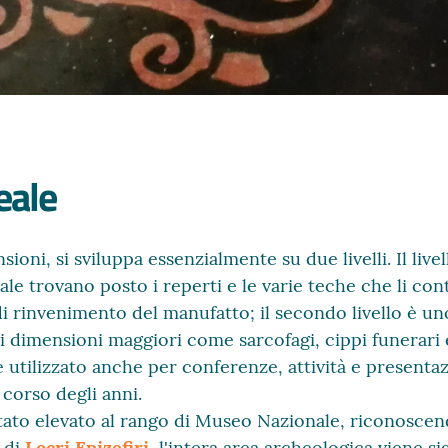
eale
sioni, si sviluppa essenzialmente su due livelli. Il live
uale trovano posto i reperti e le varie teche che li c
di rinvenimento del manufatto; il secondo livello è un
i dimensioni maggiori come sarcofagi, cippi funerari 
e utilizzato anche per conferenze, attività e presentazio
 corso degli anni.
tato elevato al rango di Museo Nazionale, riconosce
 di
Locri Epizefiri
, l'intera area archeologica viene s