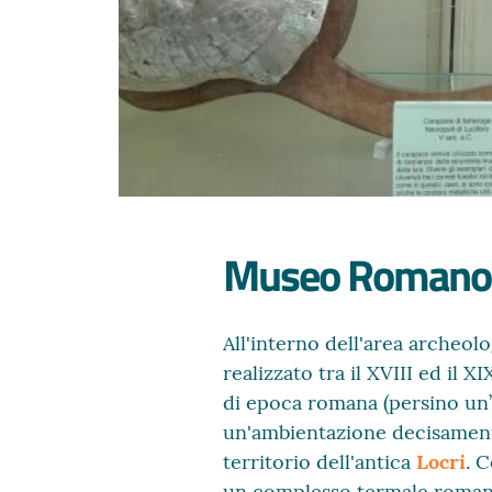
Museo Romano (
All'interno dell'area archeol
realizzato tra il XVIII ed il 
di epoca romana (persino un’i
un'ambientazione decisamen
territorio dell'antica
Locri
. 
un complesso termale romano p