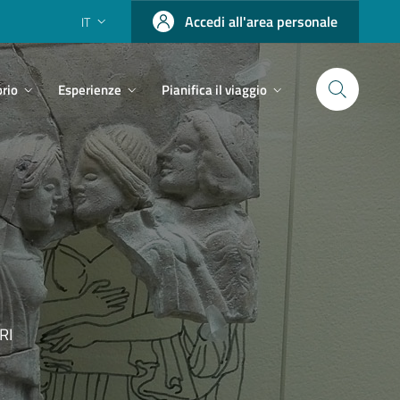
Accedi all'area personale
IT
orio
Esperienze
Pianifica il viaggio
RI