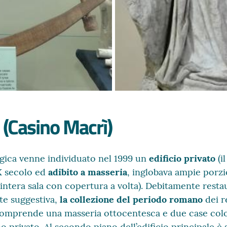
Casino Macrì)
ogica venne individuato nel 1999 un
edificio privato
(i
XIX secolo ed
adibito a masseria
, inglobava ampie porzio
ntera sala con copertura a volta). Debitamente restau
te suggestiva,
la collezione del periodo romano
dei r
Comprende una masseria ottocentesca e due case colon
rivato. Al secondo piano dell’edificio principale è st