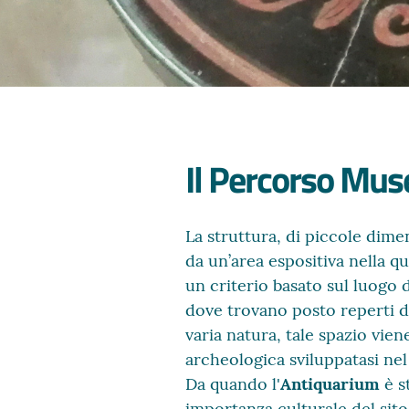
Il Percorso Mus
La struttura, di piccole dimen
da un’area espositiva nella q
un criterio basato sul luogo 
dove trovano posto reperti d
varia natura, tale spazio vien
archeologica sviluppatasi nel
Da quando l'
Antiquarium
è s
importanza culturale del sito