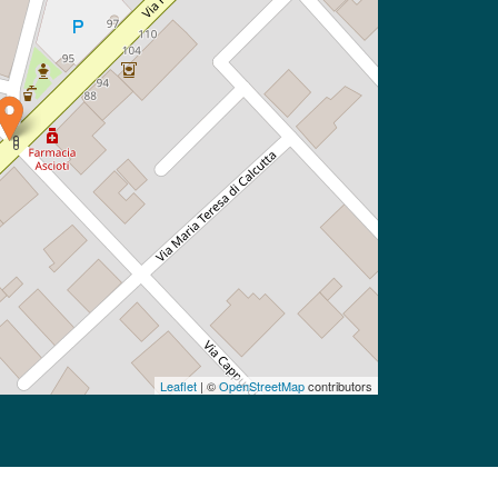
Leaflet
| ©
OpenStreetMap
contributors