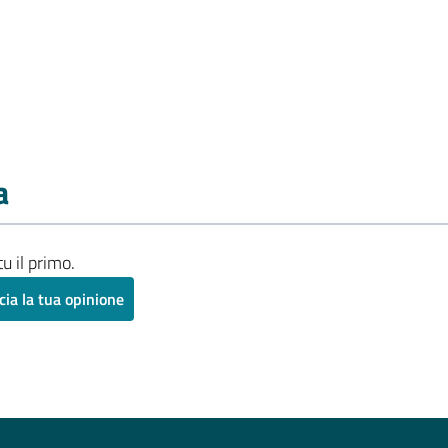
a
u il primo.
cia la tua opinione