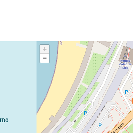
+
−
IDO