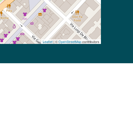
Leaflet
| ©
OpenStreetMap
contributors