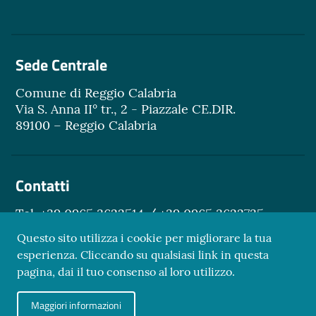
Sede Centrale
Comune di Reggio Calabria
Via S. Anna II° tr., 2 - Piazzale CE.DIR.
89100 – Reggio Calabria
Contatti
Tel. +39 0965 3622514 / +39 0965 3622735
Email.
turismo@reggiocal.it
Questo sito utilizza i cookie per migliorare la tua
esperienza. Cliccando su qualsiasi link in questa
pagina, dai il tuo consenso al loro utilizzo.
Sezione Link Utili
Maggiori informazioni