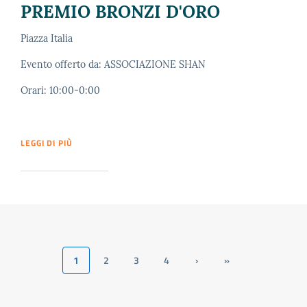
PREMIO BRONZI D'ORO
Piazza Italia
Evento offerto da: ASSOCIAZIONE SHAN
Orari: 10:00-0:00
LEGGI DI PIÙ
1
2
3
4
›
»
Pagina
Page
Page
Page
Pagina
Ultima
attuale
successiva
pagina