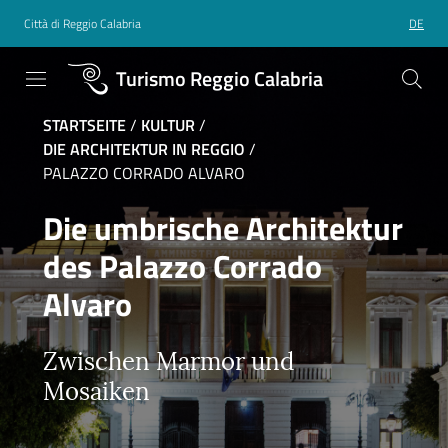
Città di Reggio Calabria
DE
Turismo Reggio Calabria
STARTSEITE
/
KULTUR
/
DIE ARCHITEKTUR IN REGGIO
/
PALAZZO CORRADO ALVARO
Die umbrische Architektur
des Palazzo Corrado
Alvaro
Zwischen Marmor und
Mosaiken