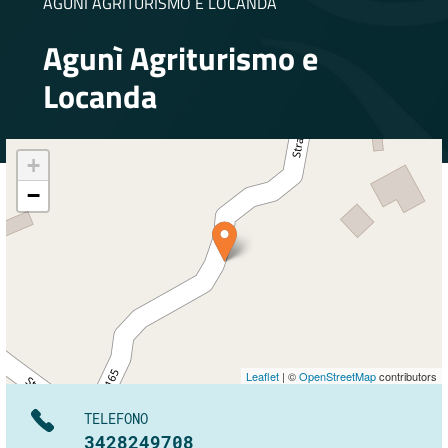
AGUNI AGRITURISMO E LOCANDA
Agunì Agriturismo e
Locanda
+
−
Leaflet
| ©
OpenStreetMap
contributors
TELEFONO
3428249708