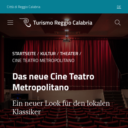
Città di Reggio Calabria
DE
Turismo Reggio Calabria
STARTSEITE
/
KULTUR
/
THEATER
/
CINE TEATRO METROPOLITANO
Das neue Cine Teatro
Metropolitano
Ein neuer Look für den lokalen
Klassiker