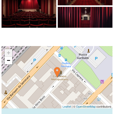
+
−
Leaflet
| ©
OpenStreetMap
contributors