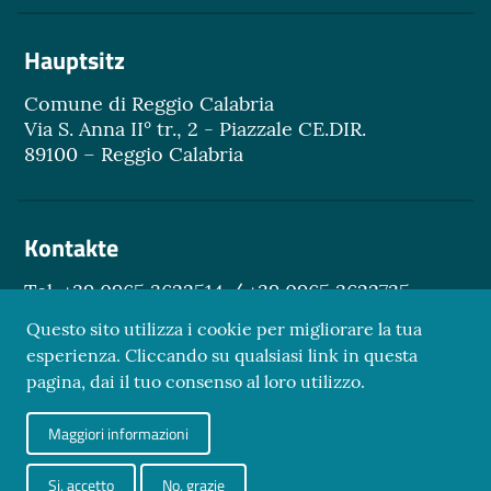
Hauptsitz
Comune di Reggio Calabria
Via S. Anna II° tr., 2 - Piazzale CE.DIR.
89100 – Reggio Calabria
Kontakte
Tel. +39 0965 3622514 / +39 0965 3622735
Email.
turismo@reggiocal.it
Questo sito utilizza i cookie per migliorare la tua
esperienza. Cliccando su qualsiasi link in questa
pagina, dai il tuo consenso al loro utilizzo.
Sezione Link Utili
Maggiori informazioni
Datenschutz
Credits
Si, accetto
No, grazie