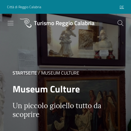
Città di Reggio Calabria
DE
Turismo Reggio Calabria
STARTSEITE
/
MUSEUM CULTURE
Museum Culture
Un piccolo gioiello tutto da
scoprire