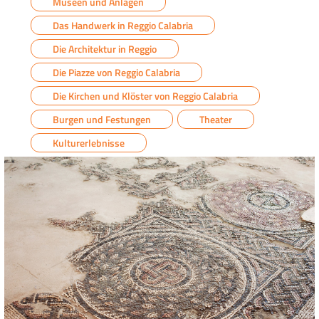
Museen und Anlagen
Das Handwerk in Reggio Calabria
Die Architektur in Reggio
Die Piazze von Reggio Calabria
Die Kirchen und Klöster von Reggio Calabria
Burgen und Festungen
Theater
Kulturerlebnisse