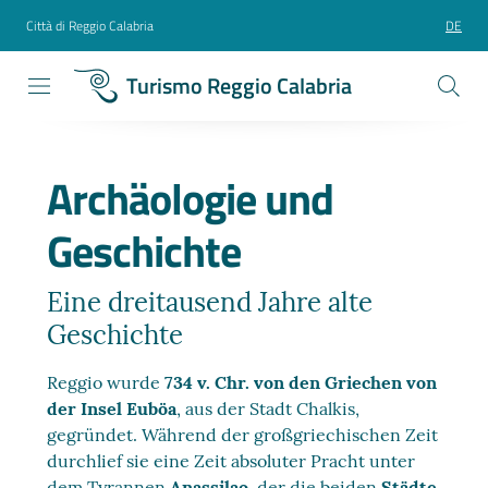
Città di Reggio Calabria
DE
Turismo Reggio Calabria
Archäologie und
Geschichte
Eine dreitausend Jahre alte
Geschichte
Reggio wurde
734 v. Chr. von den Griechen von
der Insel Euböa
, aus der Stadt Chalkis,
gegründet. Während der großgriechischen Zeit
durchlief sie eine Zeit absoluter Pracht unter
dem Tyrannen
Anassilao
, der die beiden
Städte