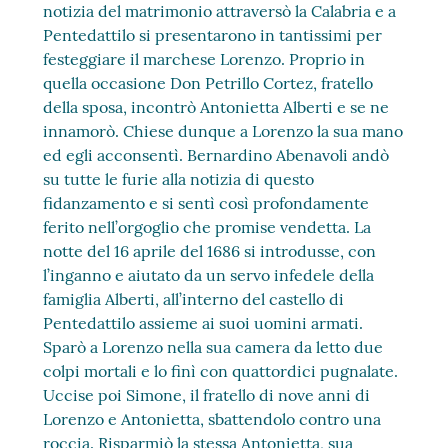
notizia del matrimonio attraversò la Calabria e a
Pentedattilo si presentarono in tantissimi per
festeggiare il marchese Lorenzo. Proprio in
quella occasione Don Petrillo Cortez, fratello
della sposa, incontrò Antonietta Alberti e se ne
innamorò. Chiese dunque a Lorenzo la sua mano
ed egli acconsentì. Bernardino Abenavoli andò
su tutte le furie alla notizia di questo
fidanzamento e si sentì così profondamente
ferito nell’orgoglio che promise vendetta. La
notte del 16 aprile del 1686 si introdusse, con
l’inganno e aiutato da un servo infedele della
famiglia Alberti, all’interno del castello di
Pentedattilo assieme ai suoi uomini armati.
Sparò a Lorenzo nella sua camera da letto due
colpi mortali e lo finì con quattordici pugnalate.
Uccise poi Simone, il fratello di nove anni di
Lorenzo e Antonietta, sbattendolo contro una
roccia. Risparmiò la stessa Antonietta, sua