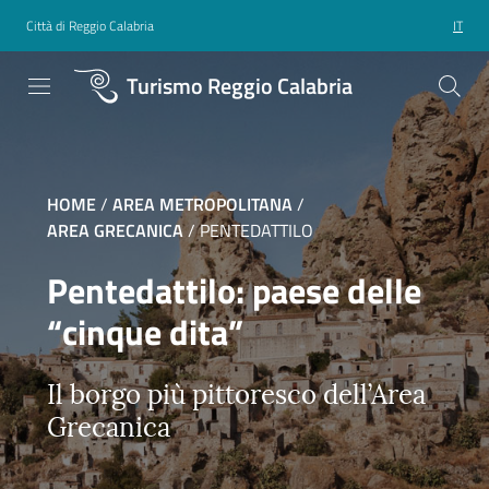
Città di Reggio Calabria
IT
Turismo Reggio Calabria
HOME
/
AREA METROPOLITANA
/
AREA GRECANICA
/
PENTEDATTILO
Pentedattilo: paese delle
“cinque dita”
Il borgo più pittoresco dell’Area
Grecanica