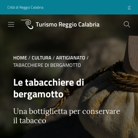
Città di Reggio Calabria
IT
Turismo Reggio Calabria
HOME
/
CULTURA
/
ARTIGIANATO
/
TABACCHIERE DI BERGAMOTTO
Le tabacchiere di
bergamotto
Una bottiglietta per conservare
il tabacco