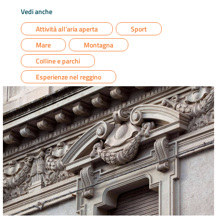
Vedi anche
Attività all’aria aperta
Sport
Mare
Montagna
Colline e parchi
Esperienze nel reggino