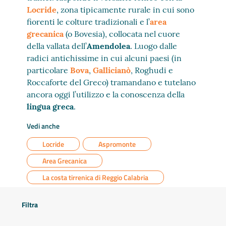
Locride
, zona tipicamente rurale in cui sono
fiorenti le colture tradizionali e l’
area
grecanica
(o Bovesia), collocata nel cuore
della vallata dell’
Amendolea
. Luogo dalle
radici antichissime in cui alcuni paesi (in
particolare
Bova
,
Gallicianò
, Roghudi e
Roccaforte del Greco) tramandano e tutelano
ancora oggi l’utilizzo e la conoscenza della
lingua greca
.
Vedi anche
Locride
Aspromonte
Area Grecanica
La costa tirrenica di Reggio Calabria
Filtra