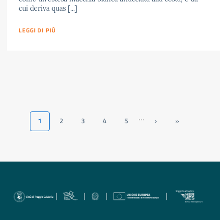
cui deriva quas [...]
LEGGI DI PIÙ
…
1
2
3
4
5
›
»
Pagina
Page
Page
Page
Page
Pagina
Ultima
attuale
successiva
pagina