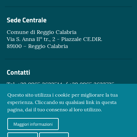
Sede Centrale
Comune di Reggio Calabria
Via S. Anna II° tr., 2 - Piazzale CE.DIR.
89100 – Reggio Calabria
Contatti
Tel. +39 0965 3622514 / +39 0965 3622735
Email.
turismo@reggiocal.it
Questo sito utilizza i cookie per migliorare la tua
esperienza. Cliccando su qualsiasi link in questa
pagina, dai il tuo consenso al loro utilizzo.
Sezione Link Utili
Maggiori informazioni
Privacy Policy
Credits