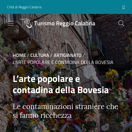
Città di Reggio Calabria
IT
Turismo Reggio Calabria
HOME
/
CULTURA
/
ARTIGIANATO
/
L’ARTE POPOLARE E CONTADINA DELLA BOVESIA
L’arte popolare e
contadina della Bovesia
Le contaminazioni straniere che
si fanno ricchezza