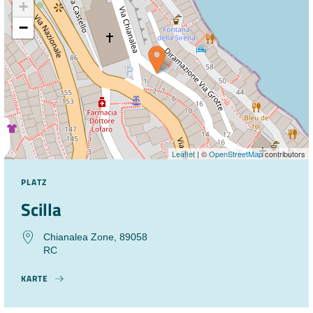
+
−
Leaflet
| ©
OpenStreetMap
contributors
PLATZ
Scilla
Chianalea Zone, 89058
RC
KARTE