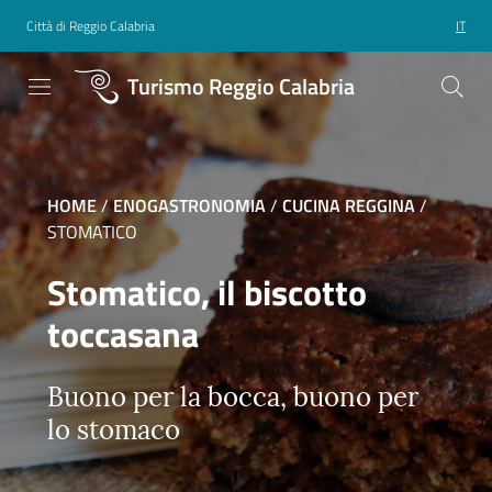
Città di Reggio Calabria
IT
Turismo Reggio Calabria
HOME
/
ENOGASTRONOMIA
/
CUCINA REGGINA
/
STOMATICO
Stomatico, il biscotto
toccasana
Buono per la bocca, buono per
lo stomaco